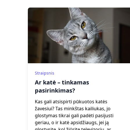
Straipsnis
Ar katė – tinkamas
pasirinkimas?
Kas gali atsispirti pūkuotos katės
žavesiui? Tas minkštas kailiukas, jo
glostymas tikrai gali padėti pasijusti
geriau, o ir katė apsidžiaugs, jei ją
glostysite, kol žiūrite televizorių, ar