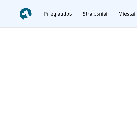
NoriuNamu.lt
Prieglaudos
Straipsniai
Miestai