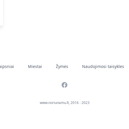
aipsniai
Miestai
Žymės
Naudojimosi taisykles
Facebook
www.noriunamu.lt, 2016 - 2023