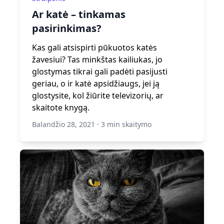
Ar katė – tinkamas
pasirinkimas?
Kas gali atsispirti pūkuotos katės
žavesiui? Tas minkštas kailiukas, jo
glostymas tikrai gali padėti pasijusti
geriau, o ir katė apsidžiaugs, jei ją
glostysite, kol žiūrite televizorių, ar
skaitote knygą.
Balandžio 28, 2021
·
3 min skaitymo