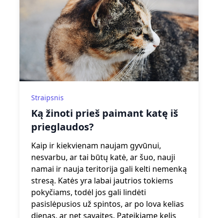
Straipsnis
Ką žinoti prieš paimant katę iš
prieglaudos?
Kaip ir kiekvienam naujam gyvūnui,
nesvarbu, ar tai būtų katė, ar šuo, nauji
namai ir nauja teritorija gali kelti nemenką
stresą. Katės yra labai jautrios tokiems
pokyčiams, todėl jos gali lindėti
pasislėpusios už spintos, ar po lova kelias
dienas, ar net savaites. Pateikiame kelis