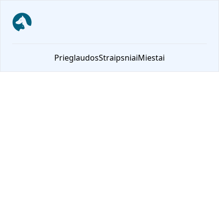
NoriuNamu.lt
Prieglaudos
Straipsniai
Miestai